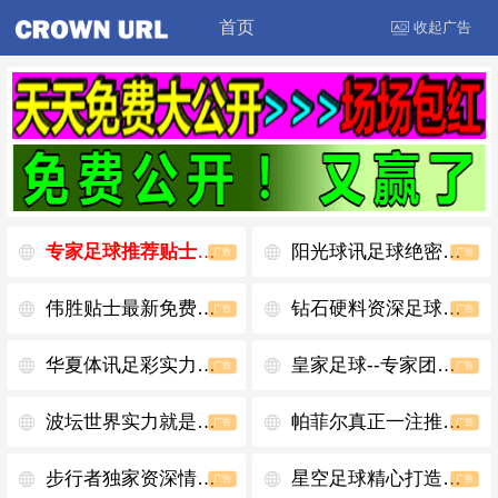
首页
收起
广告
新2会员
新2管理
比分指数
专家足球推荐贴士好料集中型，少投入，高回报！
阳光球讯足球绝密精准内幕100%包赢推荐
广告
广告
伟胜贴士最新免费推荐已公开,助你一路长胜
钻石硬料资深足球专家带你天天杀庄！
广告
广告
华夏体讯足彩实力完全免费贴士,澳盘全胜
皇家足球--专家团队为你提供绝准密报
广告
广告
波坛世界实力就是一切,赢钱才是硬道理
帕菲尔真正一注推荐，目前连红18场，实力见证
广告
广告
步行者独家资深情报，十年看盘经验为您推荐
星空足球精心打造稳赢贴士
广告
广告